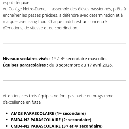
esprit d’équipe.
Au Collège Notre-Dame, il rassemble des élèves passionnés, prêts à
enchaîner les passes précises, à défendre avec détermination et à
marquer avec sang-froid. Chaque match est un concentré
d’émotions, de vitesse et de coordination.
Niveaux scolaires visés :
1ʳᵉ
à 4
ᵉ
secondaire masculin.
Équipes parascolaires :
du 8 septembre au 17 avril 2026.
Attention, ces trois équipes ne font pas partie du programme
d’excellence en futsal.
AMD3 PARASCOLAIRE (1
ʳᵉ
secondaire)
BMD4-N2 PARASCOLAIRE (2
ᵉ
secondaire)
CMD4-N2 PARASCOLAIRE (3
ʳᵉ et
4
ᵉ
secondaire)